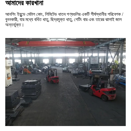
আমাদের কারখানা
আনপিং ইয়ুন্ডে মেটাল কোং, লিমিটেড ধাতব পণ্যগুলির একটি শীর্ষস্থানীয় পরিবেশক /
বুননকারী, যার মধ্যে বর্ধিত ধাতু, ছিদ্রযুক্ত ধাতু, গেটিং বার এবং তারের ঝালাই জাল
অন্তর্ভুক্ত।