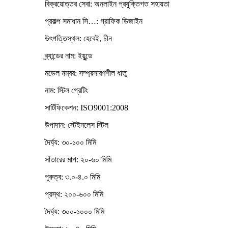
বিক্রয়োত্তর সেবা: অনলাইন প্রযুক্তিগত সহায়তা
প্রকল্প সমাধান সি…: গ্রাফিক ডিজাইন
উৎপত্তিস্থল: হেবেই, চীন
ব্র্যান্ডের নাম: ইয়ুন্ডে
মডেল নম্বর: সম্প্রসারণশীল ধাতু
নাম: স্টিল গ্রেটিং
সার্টিফিকেশন: ISO9001:2008
উপাদান: স্টেইনলেস স্টিল
দৈর্ঘ্য: ৩০-১০০ মিমি
সাঁতারের মাপ: ২০-৬০ মিমি
পুরুত্ব: ৩.০-৪.০ মিমি
প্রস্থ: ২০০-৬০০ মিমি
দৈর্ঘ্য: ৩০০-১০০০ মিমি