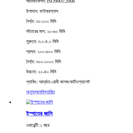
সার্টিফিকেশন: ISO9001:2008
উপাদান: ফাইবারগ্লাস
দৈর্ঘ্য: ৩০-১০০ মিমি
সাঁতারের মাপ: ২০-৬০ মিমি
পুরুত্ব: ৩.০-৪.০ মিমি
প্রস্থ: ২০০-৬০০ মিমি
দৈর্ঘ্য: ৩০০-১০০০ মিমি
উচ্চতা: ২০-৪০ মিমি
প্যাকিং: আর্দ্রতা-রোধী কাগজ/কার্টন/প্যালেট
অনুসন্ধান
বিস্তারিত
ইস্পাতের জালি
ওয়ারেন্টি: ১ বছর