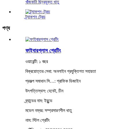
খাঁজকাটা ছিদ্রযুক্ত ধাতু
ট্র্যাকশন ট্রেড
পণ্য
ফাইবারগ্লাস গ্রেটিং
ওয়ারেন্টি: ১ বছর
বিক্রয়োত্তর সেবা: অনলাইন প্রযুক্তিগত সহায়তা
প্রকল্প সমাধান সি…: গ্রাফিক ডিজাইন
উৎপত্তিস্থল: হেবেই, চীন
ব্র্যান্ডের নাম: ইয়ুন্ডে
মডেল নম্বর: সম্প্রসারণশীল ধাতু
নাম: স্টিল গ্রেটিং