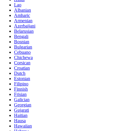
Lao
Albanian
Amharic
Armenian
Azerbaijani
Belarusian
Bengali
Bosnian
Bulgarian
Cebuano
Chichewa
Corsican
Croatian
Dutch
Estonian
Filipino
Finnish
Frisian
Galician
Georgian
Gujarati
Haitian
Hausa
Hawaiian