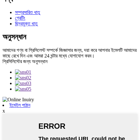
সম্প্রসারিত ধাতু
গ্রেটিং
ছিদ্রযুক্ত ধাতু
অনুসন্ধান
আমাদের পণ্য বা প্রিসিলেস্ট সম্পর্কে জিজ্ঞাসার জন্য, দয়া করে আপনার ইমেলটি আমাদের
কাছে রেখে দিন এবং আমরা 24 ঘন্টার মধ্যে যোগাযোগ করব।
প্রিসিলিস্টের জন্য অনুসন্ধান
ইমেইল পাঠান
x