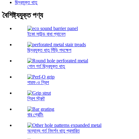
ছিদ্রযুক্ত ধাতু
বৈশিষ্ট্যযুক্ত পণ্য
ইকো সাউন্ড বাধা প্যানেল
ছিদ্রযুক্ত ধাতু সিঁড়ি পদক্ষেপ
গোল গর্ত ছিদ্রযুক্ত ধাতু
পারফ-ও গ্রিপ
গ্রিপ স্ট্রুট
বার গ্রেটিং
অন্যান্য গর্ত নিদর্শন ধাতু প্রসারিত