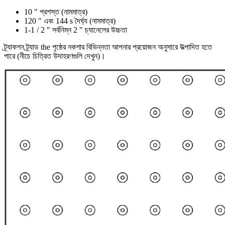
10 ″ প্রশস্ত (নামমাত্র)
120 ″ এবং 144 s দৈর্ঘ্য (নামমাত্র)
1-1 / 2 ″ সর্বনিম্ন 2 ″ চ্যানেলের উচ্চতা
ট্র্যাকশন ট্র্যাড the পৃষ্ঠের নকশার বিভিন্নতা আপনার প্রয়োজন অনুসারে উত্পাদিত হতে
পারে (নীচে চিত্রিত উদাহরণগুলি দেখুন)।