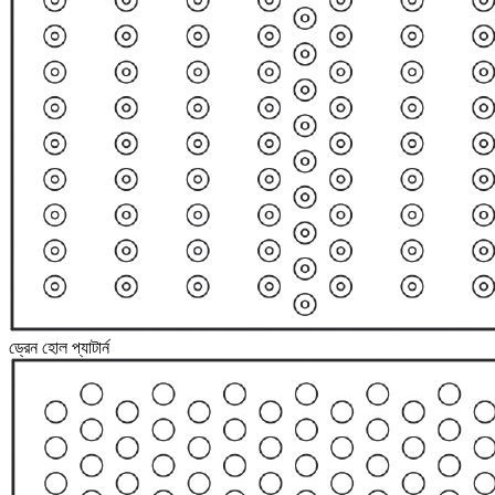
ড্রেন হোল প্যাটার্ন