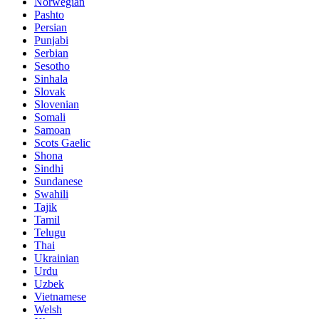
Norwegian
Pashto
Persian
Punjabi
Serbian
Sesotho
Sinhala
Slovak
Slovenian
Somali
Samoan
Scots Gaelic
Shona
Sindhi
Sundanese
Swahili
Tajik
Tamil
Telugu
Thai
Ukrainian
Urdu
Uzbek
Vietnamese
Welsh