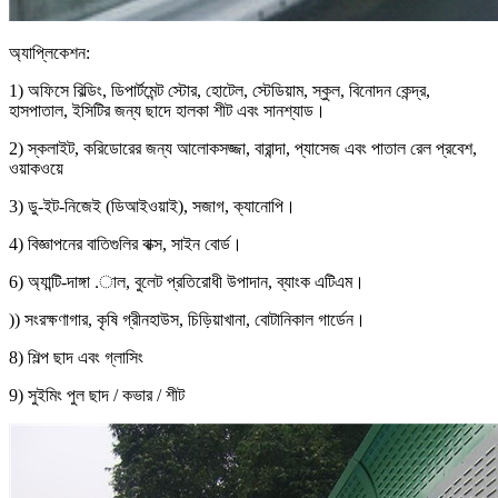
অ্যাপ্লিকেশন:
1) অফিসে বিল্ডিং, ডিপার্টমেন্ট স্টোর, হোটেল, স্টেডিয়াম, স্কুল, বিনোদন কেন্দ্র,
হাসপাতাল, ইসিটির জন্য ছাদে হালকা শীট এবং সানশ্যাড।
2) স্কলাইট, করিডোরের জন্য আলোকসজ্জা, বারান্দা, প্যাসেজ এবং পাতাল রেল প্রবেশ,
ওয়াকওয়ে
3) ডু-ইট-নিজেই (ডিআইওয়াই), সজাগ, ক্যানোপি।
4) বিজ্ঞাপনের বাতিগুলির বাক্স, সাইন বোর্ড।
6) অ্যান্টি-দাঙ্গা .াল, বুলেট প্রতিরোধী উপাদান, ব্যাংক এটিএম।
)) সংরক্ষণাগার, কৃষি গ্রীনহাউস, চিড়িয়াখানা, বোটানিকাল গার্ডেন।
8) শিল্প ছাদ এবং গ্লাসিং
9) সুইমিং পুল ছাদ / কভার / শীট