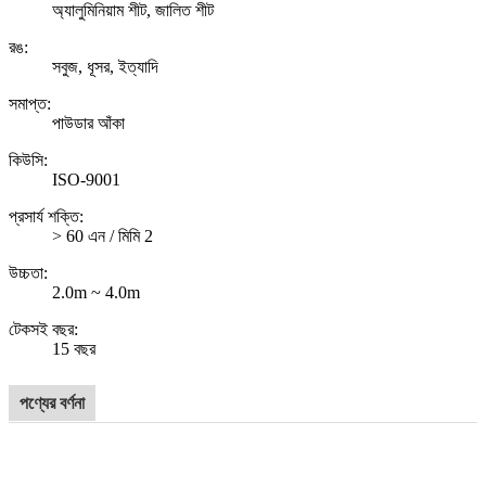
অ্যালুমিনিয়াম শীট, জালিত শীট
রঙ:
সবুজ, ধূসর, ইত্যাদি
সমাপ্ত:
পাউডার আঁকা
কিউসি:
ISO-9001
প্রসার্য শক্তি:
> 60 এন / মিমি 2
উচ্চতা:
2.0m ~ 4.0m
টেকসই বছর:
15 বছর
পণ্যের বর্ণনা