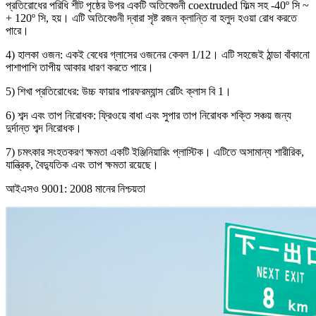
প্রতিরোধের পরিধি শীট পৃষ্ঠের উপর একটি অতিবেগুনী coextruded ফিল্ম সহ -40º সি ~
+ 120º সি, হয়। এটি অতিবেগুনী দ্বারা সৃষ্ট রজন ক্লান্তি বা হলুদ হওয়া রোধ করতে
পারে।
4) হালকা ওজন: একই বেধের গ্লাসের ওজনের কেবল 1/12। এটি সহজেই ঠান্ডা বাঁকানো
পাশাপাশি তাপীয় আকার ধারণ করতে পারে।
5) শিখা প্রতিরোধের: উচ্চ ফায়ার পারফরম্যান্স রেটিং ক্লাস বি 1।
6) শব্দ এবং তাপ নিরোধক: ফ্রিওয়ে বাধা এবং সুপার তাপ নিরোধক শক্তি সঞ্চয় জন্য
দুর্দান্ত শব্দ নিরোধক।
7) চমৎকার সংহতকরণ ক্ষমতা একটি ইঞ্জিনিয়ারিং প্লাস্টিক। এটিতে অসামান্য শারীরিক,
যান্ত্রিক, বৈদ্যুতিক এবং তাপ ক্ষমতা রয়েছে।
আইএসও 9001: 2008 মানের নিশ্চয়তা