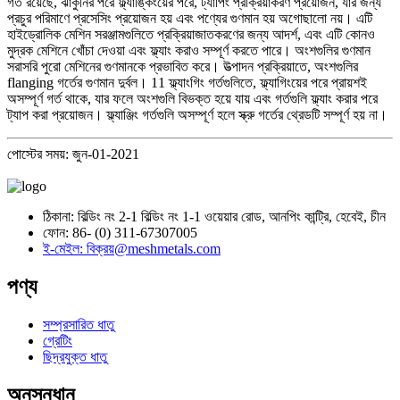
গর্ত রয়েছে, ঝাঁকুনির পরে ফ্ল্যাঙ্কিংয়ের পরে, ট্যাপিং প্রক্রিয়াকরণ প্রয়োজন, যার জন্য
প্রচুর পরিমাণে প্রসেসিং প্রয়োজন হয় এবং পণ্যের গুণমান হয় অগোছালো নয়। এটি
হাইড্রোলিক মেশিন সরঞ্জামগুলিতে প্রক্রিয়াজাতকরণের জন্য আদর্শ, এবং এটি কোনও
মুদ্রক মেশিনে খোঁচা দেওয়া এবং ফ্ল্যাং করাও সম্পূর্ণ করতে পারে। অংশগুলির গুণমান
সরাসরি পুরো মেশিনের গুণমানকে প্রভাবিত করে। উত্পাদন প্রক্রিয়াতে, অংশগুলির
flanging গর্তের গুণমান দুর্বল। 11 ফ্ল্যাংগিং গর্তগুলিতে, ফ্ল্যাগিংয়ের পরে প্রায়শই
অসম্পূর্ণ গর্ত থাকে, যার ফলে অংশগুলি বিভক্ত হয়ে যায় এবং গর্তগুলি ফ্ল্যাং করার পরে
ট্যাপ করা প্রয়োজন। ফ্ল্যাঞ্জিং গর্তগুলি অসম্পূর্ণ হলে স্ক্রু গর্তের থ্রেডটি সম্পূর্ণ হয় না।
পোস্টের সময়: জুন-01-2021
ঠিকানা: বিল্ডিং নং 2-1 বিল্ডিং নং 1-1 ওয়েয়ার রোড, আনপিং কান্ট্রি, হেবেই, চীন
ফোন: 86- (0) 311-67307005
ই-মেইল: বিক্রয়@meshmetals.com
পণ্য
সম্প্রসারিত ধাতু
গ্রেটিং
ছিদ্রযুক্ত ধাতু
অনুসন্ধান