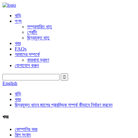
বাড়ি
পণ্য
সম্প্রসারিত ধাতু
গ্রেটিং
ছিদ্রযুক্ত ধাতু
খবর
FAQs
আমাদের সম্পর্কে
কারখানা ভ্রমণ
যোগাযোগ করুন
English
বাড়ি
খবর
ছিদ্রযুক্ত ধাতব জালের প্রারম্ভিক সম্পর্ক কীভাবে নির্ধারণ করবেন
খবর
কোম্পানির খবর
শিল্প সংবাদ