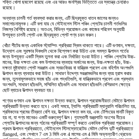
শক্তি খোলা ছদ্মবেশ রয়েছে এবং এর আরও জনপ্রিয় ভিত্তিতে এর স্বতন্ত্র চেহারাও
রয়েছে।
অন্যান্য চালনী গর্ত ব্যবস্থা করার জন্য, এটি ছিদ্রযুক্ত ধাতব জালের জন্যও
সমালোচনামূলক। এটি বলা যায় যে স্টেইনলেস স্টিল পঞ্চিং প্লেটের চালনী গর্তগুলির
নিজস্ব বৈশিষ্ট্য রয়েছে। অতএব, বিভিন্ন প্রয়োজন এবং কাজের পরিবেশ অনুযায়ী
উপযুক্ত চালনী প্লেট এবং ছিদ্রযুক্ত প্লেট পণ্য চয়ন করুন।
খোঁচা শীটের জন্য একাধিক স্ট্যাম্পিং প্রক্রিয়া স্কিম থাকতে পারে। এটি গুণমান, দক্ষতা,
উদ্যোগ এবং সুরক্ষার দিকগুলি থেকে বিশ্লেষণ করা উচিত এবং সমস্ত উত্পাদন শর্তের
জন্য উপযুক্ত একটি স্কিম তুলনা করা এবং নির্ধারিত হওয়া উচিত। পাঞ্চিং প্লেটের উচ্চ-
মানের, উচ্চ দক্ষতা এবং কম উপাদানের ব্যবহার অর্জনের জন্য, উচ্চ-দক্ষতা ছাঁচ, উচ্চ-
দক্ষতা মুষ্ট্যাঘাত প্লেট সরঞ্জাম এবং স্বয়ংক্রিয় বা যান্ত্রিক প্রবেশ এবং বহির্গাম অংশগুলি
উত্পাদন জন্য ব্যবহার করা উচিত। সাধারণ উদ্দেশ্য সরঞ্জামগুলির জন্য ব্যয় হ্রাস করার
জন্য, তুলনামূলকভাবে সহজ ছাঁচ এবং পদ্ধতিগুলি, বা যান্ত্রিকভাবে প্রবেশ এবং প্রস্থান
অংশগুলি, সাধারণ ছাঁচগুলি, সম্মিলিত ছাঁচগুলি এবং সাধারণ ছাঁচগুলি বেশিরভাগ ক্ষেত্রে
ছোট ব্যাচের উত্পাদন ব্যবহৃত হয়।
পণ্যের গুণমান এবং উত্পাদন দক্ষতা উন্নত করতে, উত্পাদন প্রয়োজনীয়তা মেটাতে উত্পাদন
প্রক্রিয়াটি উন্নত করতে হবে। একই সময়ে, ট্যাপিং প্রক্রিয়াটি ম্যানুয়ালি পরিচালিত হয়,
শ্রমিকদের শ্রমের তীব্রতা বেশি হয়, উত্পাদন দক্ষতা কম হয়, এবং টেপিংয়ের মানটি বিকৃত
হয় না, যা পণ্য মানেরও একটি গুরুত্বপূর্ণ উত্স। গৃহস্থালী যন্ত্রপাতি অংশের নীচের
প্লেটের উত্পাদনের জন্য গঠনের প্রক্রিয়াটি সম্পূর্ণ করতে একাধিক প্রক্রিয়া প্রয়োজন।
প্রথম উত্পাদন প্রক্রিয়াতে, স্টেইনলেস স্টিলস্ফোরেটেড মেটাল মেশিস দুটি প্রক্রিয়াতে
flanged, এবং সেখানে 7 এম 3 মিমি এবং 4 মাসের এম 4 মিমি অভ্যন্তরীণ থ্রেডেড