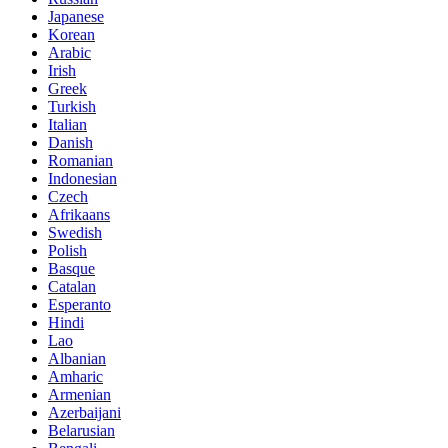
Japanese
Korean
Arabic
Irish
Greek
Turkish
Italian
Danish
Romanian
Indonesian
Czech
Afrikaans
Swedish
Polish
Basque
Catalan
Esperanto
Hindi
Lao
Albanian
Amharic
Armenian
Azerbaijani
Belarusian