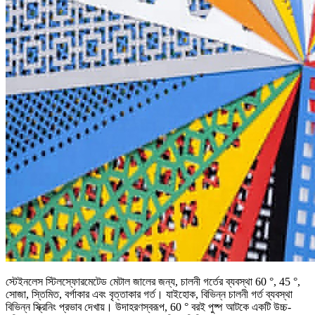
স্টেইনলেস স্টিলস্ফোরমেটেড মেটাল জালের জন্য, চালনী গর্তের ব্যবস্থা 60 °, 45 °,
সোজা, স্তিমিত, বর্গাকার এবং বৃত্তাকার গর্ত। যাইহোক, বিভিন্ন চালনী গর্ত ব্যবস্থা
বিভিন্ন স্ক্রিনিং প্রভাব দেখায়। উদাহরণস্বরূপ, 60 ° বরই পুষ্প আটকে একটি উচ্চ-