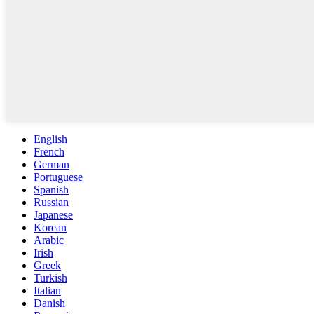
English
French
German
Portuguese
Spanish
Russian
Japanese
Korean
Arabic
Irish
Greek
Turkish
Italian
Danish