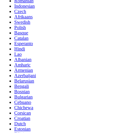
Romanian
Indonesian
Czech
Afrikaans
Swedish
Polish
Basque
Catalan
Esperanto
Hindi
Lao
Albanian
Amharic
Armenian
Azerbaijani
Belarusian
Bengali
Bosnian
Bulgarian
Cebuano
Chichewa
Corsican
Croatian
Dutch
Estonian