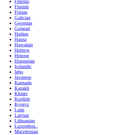
Filipino
Finnish
Frisian
Galician
Georgian
Gujarati
Haitian
Hausa
Hawaiian
Hebrew
Hmong
Hungarian
Icelandic
Igbo
Javanese
Kannada
Kazakh
Khmer
Kurdish
Kyrgyz
Latin
Latvian
Lithuanian
Luxembou..
Macedonian