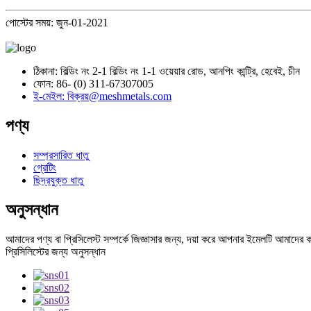
পোস্টের সময়: জুন-01-2021
ঠিকানা: বিল্ডিং নং 2-1 বিল্ডিং নং 1-1 ওয়েয়ার রোড, আনপিং কান্ট্রি, হেবেই, চীন
ফোন: 86- (0) 311-67307005
ই-মেইল: বিক্রয়@meshmetals.com
পণ্য
সম্প্রসারিত ধাতু
গ্রেটিং
ছিদ্রযুক্ত ধাতু
অনুসন্ধান
আমাদের পণ্য বা প্রিসিলেস্ট সম্পর্কে জিজ্ঞাসার জন্য, দয়া করে আপনার ইমেলটি আমাদে
প্রিসিলিস্টের জন্য অনুসন্ধান