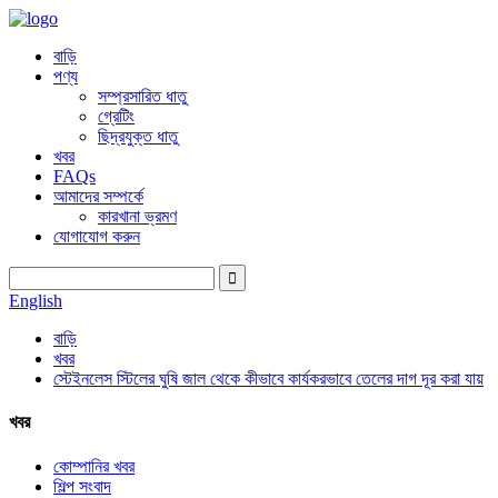
বাড়ি
পণ্য
সম্প্রসারিত ধাতু
গ্রেটিং
ছিদ্রযুক্ত ধাতু
খবর
FAQs
আমাদের সম্পর্কে
কারখানা ভ্রমণ
যোগাযোগ করুন
English
বাড়ি
খবর
স্টেইনলেস স্টিলের ঘুষি জাল থেকে কীভাবে কার্যকরভাবে তেলের দাগ দূর করা যায়
খবর
কোম্পানির খবর
শিল্প সংবাদ